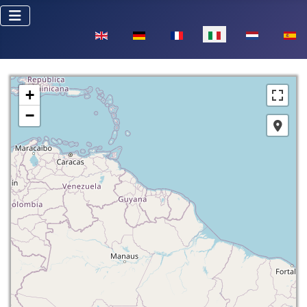
Seleziona la tua lingua
+
−