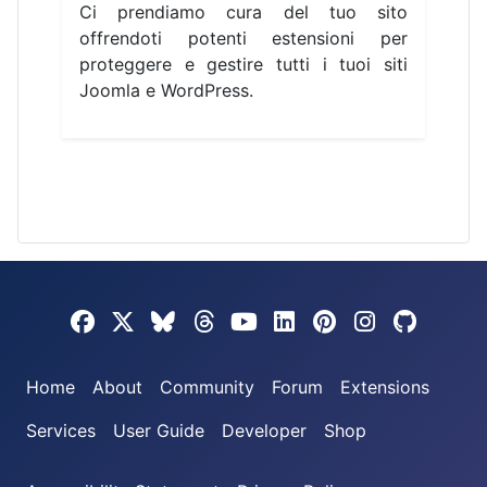
Ci prendiamo cura del tuo sito
offrendoti potenti estensioni per
proteggere e gestire tutti i tuoi siti
Joomla e WordPress.
Joomla! on Facebook
Joomla! on X
Joomla! on Bluesky
Joomla! on Threads
Joomla! on YouTube
Joomla! on Linke
Joomla! on Pi
Joomla! o
Jooml
Home
About
Community
Forum
Extensions
Services
User Guide
Developer
Shop